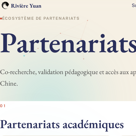
Rivière Yuan
S
ÉCOSYSTÈME DE PARTENARIATS
P
a
r
t
e
n
a
r
i
a
t
Co-recherche, validation pédagogique et accès aux a
Chine.
01
Partenariats académiques