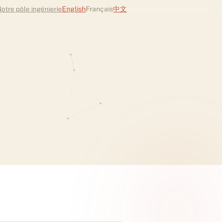
otre pôle ingénierie
English
Français
中文