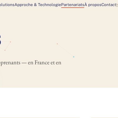
olutions
Approche & Technologie
Partenariats
À propos
Contact
N
s
pprenants — en France et en