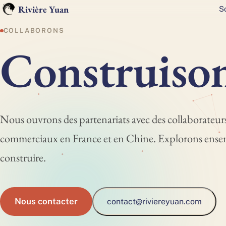
Rivière Yuan
S
COLLABORONS
C
o
n
s
t
r
u
i
s
o
Nous ouvrons des partenariats avec des collaborateurs
commerciaux en France et en Chine. Explorons ense
construire.
Nous contacter
contact@riviereyuan.com