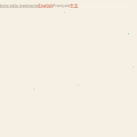
otre pôle ingénierie
English
Français
中文