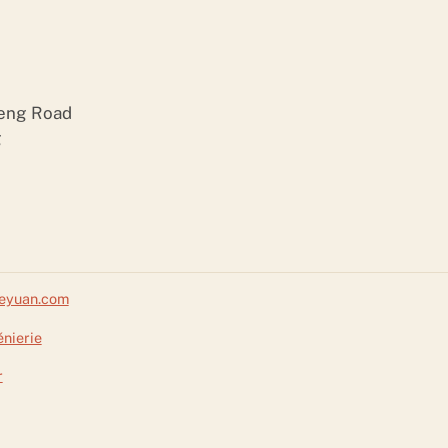
heng Road
g
reyuan.com
énierie
r