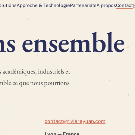
olutions
Approche & Technologie
Partenariats
À propos
Contact
N
n
s
e
n
s
e
m
b
l
e
 académiques, industriels et
mble ce que nous pourrions
contact@riviereyuan.com
Lyon — France